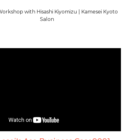
orkshop with Hisashi Kiyomizu | Kamesei Kyoto
Salon