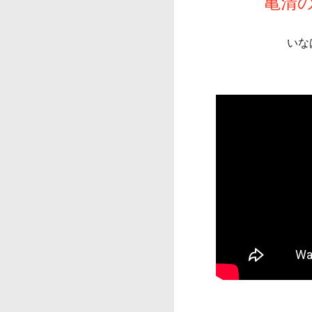
亀清の
いな