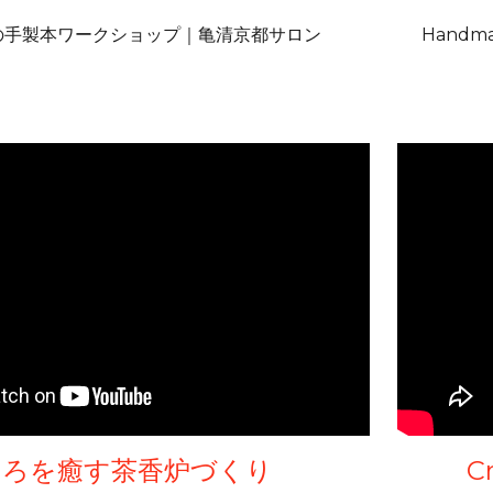
の手製本ワークショップ｜亀清京都サロン
Handma
ころを癒す茶香炉づくり
C