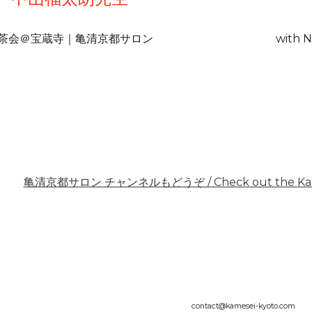
茶会＠宝蔵寺｜亀清京都サロン
with N
亀清京都サロン チャンネルもどうぞ / Check out the Kamese
contact@kamesei-kyoto.com