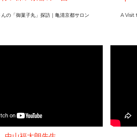
さんの「御菓子丸」探訪｜亀清京都サロン
A Visi
中山福太朗先生