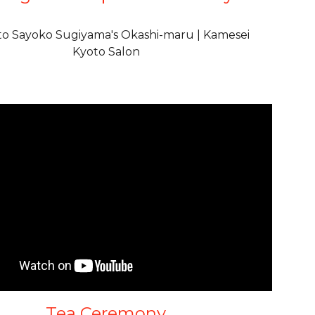
t to Sayoko Sugiyama's Okashi-maru | Kamesei
Kyoto Salon
Tea Ceremony