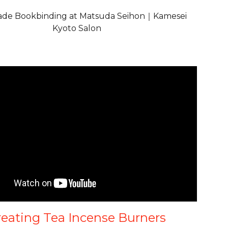
de Bookbinding at Matsuda Seihon｜Kamesei
Kyoto Salon
reating Tea Incense Burners