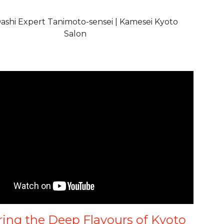
ashi Expert Tanimoto-sensei | Kamesei Kyoto
Salon
ring the Deep Flavours of Kyoto