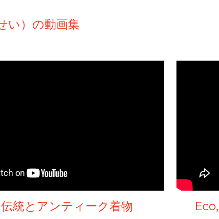
ip to main content
Skip to navigat
せい）の動画集
と伝統とアンティーク着物
Eco