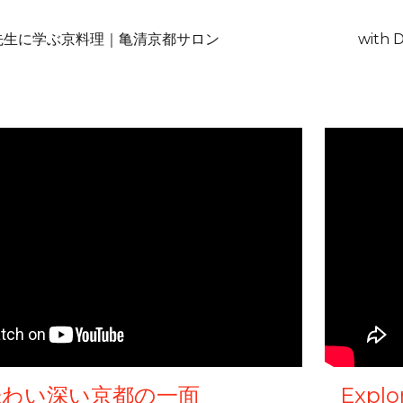
先生に学ぶ京料理｜亀清京都サロン
with D
味わい深い京都の一面
Explo