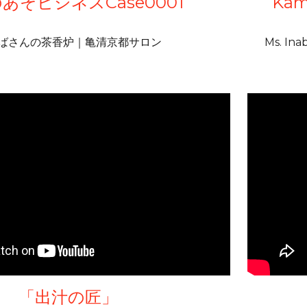
あそビジネスCase0001
Kam
ばさんの茶香炉｜亀清京都サロン
Ms. Ina
「出汁の匠」