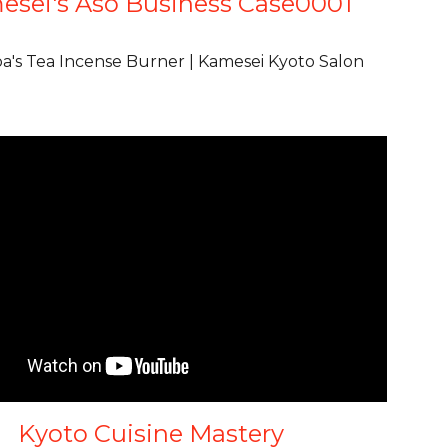
esei's Aso Business Case0001
ba's Tea Incense Burner | Kamesei Kyoto Salon
Kyoto Cuisine Mastery