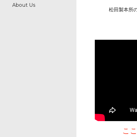
About Us
松田製本所
こ