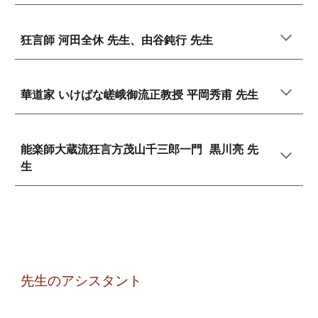
狂言師 河田全休 先生、由谷鈍行 先生
華道
家 いけばな嵯峨御流
正教授
平岡秀甫 先生
能楽
師
大蔵流狂言方茂山千三郎一門
黒川亮 先
生
先生のアシスタント