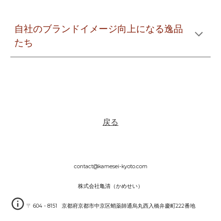
自社のブランドイメージ向上になる逸品
たち
戻る
contact@kamesei-kyoto.com
株式会社亀清（かめせい）
〒 604 - 8151 京都府京都市中京区蛸薬師通烏丸西入橋弁慶町222番地